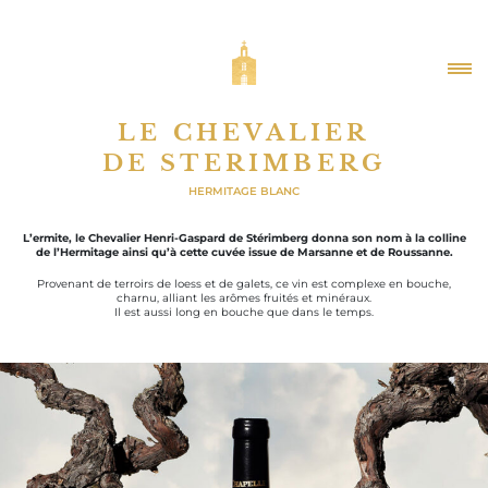
LE CHEVALIER
DE STERIMBERG
HERMITAGE BLANC
L’ermite, le Chevalier Henri-Gaspard de Stérimberg donna son nom à la colline
de l’Hermitage ainsi qu’à cette cuvée issue de Marsanne et de Roussanne.
Provenant de terroirs de loess et de galets, ce vin est complexe en bouche,
charnu, alliant les arômes fruités et minéraux.
Il est aussi long en bouche que dans le temps.